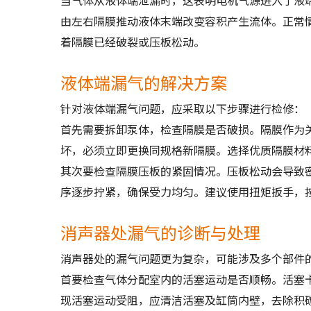
当气体从液体端泄漏时，这表明电机气源进入了液
由左右隔膜推动液体末端改变容积产生流体。正常
着隔膜已经破裂或压板松动。
液体端漏气的解决方案
针对液体端漏气问题，应采取以下步骤进行检修：
首先需要拆卸泵体，检查隔膜是否破损。隔膜作为
坏，必须立即更换同规格新隔膜。选择优质隔膜材
其次要检查隔膜压板的紧固情况。压板松动会导致
序逐步拧紧，确保受力均匀。建议使用扭矩扳手，
消声器处漏气的诊断与处理
消声器处的漏气问题更为复杂，可能涉及多个部件
首要检查气体分配室内的活塞运动是否顺畅。活塞
现活塞运动受阻，应清洁活塞及缸筒内壁，去除积