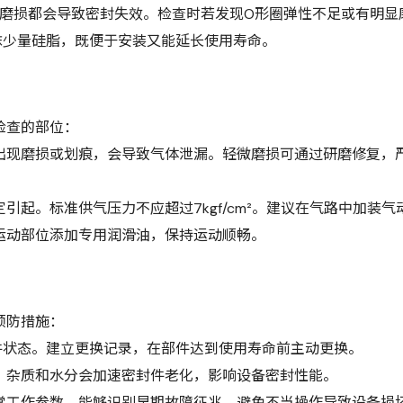
或磨损都会导致密封失效。检查时若发现O形圈弹性不足或有明显
抹少量硅脂，既便于安装又能延长使用寿命。
检查的部位：
出现磨损或划痕，会导致气体泄漏。轻微磨损可通过研磨修复，
起。标准供气压力不应超过7kgf/cm²。建议在气路中加装气
运动部位添加专用润滑油，保持运动顺畅。
预防措施：
件状态。建立更换记录，在部件达到使用寿命前主动更换。
。杂质和水分会加速密封件老化，影响设备密封性能。
常工作参数，能够识别早期故障征兆，避免不当操作导致设备损