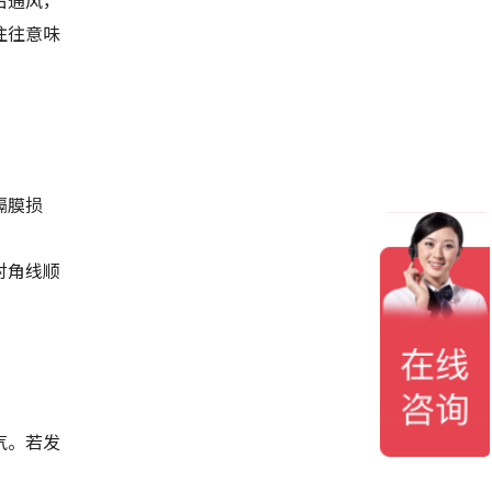
右通风，
往往意味
隔膜损
对角线顺
气。若发