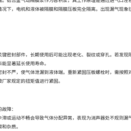
端。铝合金气动隔膜泵作为容积泵，其工作原理是通过进气口左
情况下，电机和液体被隔膜和隔膜压板完全隔离。出现漏气现象
关键密封部件，长期使用后可能出现老化、裂纹或穿孔。若发现
料能显著延长使用寿命。
密封不严，使气体泄漏到液体端。重新紧固压板螺栓时，需按照
按厂家规定的扭矩值进行紧固。
的故障：
卡滞或运动不畅会导致气体分配异常，表现为消声器处不规则漏
碳和杂质。